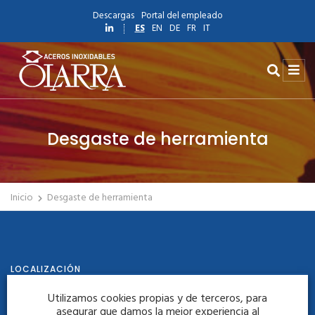
Descargas
Portal del empleado
ES
EN
DE
FR
IT
Desgaste de herramienta
Inicio
Desgaste de herramienta
LOCALIZACIÓN
Utilizamos cookies propias y de terceros, para
asegurar que damos la mejor experiencia al