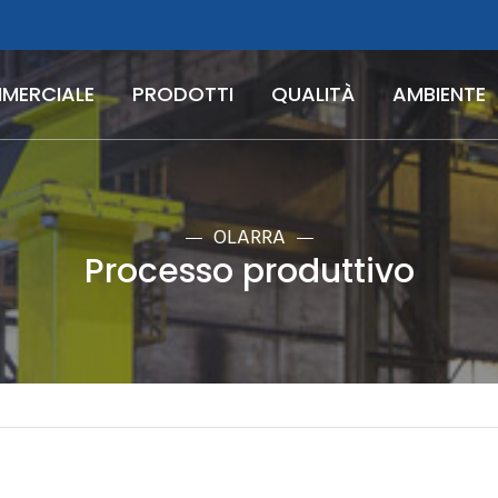
MERCIALE
PRODOTTI
QUALITÀ
AMBIENTE
NERALI DI VENDITA
IMPRONTA DI CARBONIO ED EMISSIONI ATMOSFERICHE
OLARRA
Processo produttivo