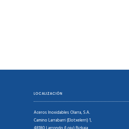
LOCALIZACIÓN
Aceros Inoxidables Olarra, S.A.
Camino Larrabarri (Elotxelerri) 1,
48180 Larrondo (Loiu) Bizkaia