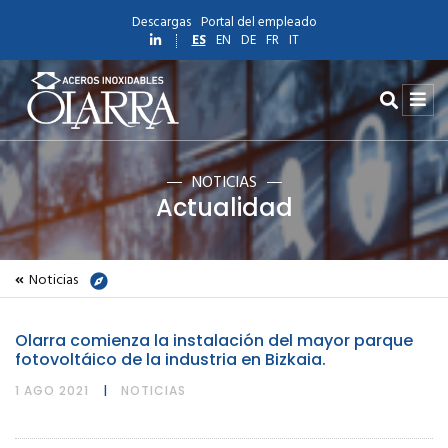
Descargas
Portal del empleado
ES
EN
DE
FR
IT
NOTICIAS
Actualidad
Noticias
Inicio
Actualidad
Olarra comienza la instalación del mayor parque
Noticias
fotovoltáico de la industria en Bizkaia.
Olarra comienza la instalación del mayor parque fotovoltáico de la industria en Bizkaia.
1 AGO 2021
NOTICIAS